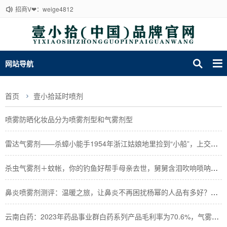
招商V❤：weige4812
网站导航
首页
壹小拾延时喷剂
喷雾防晒化妆品分为喷雾剂型和气雾剂型
雷达气雾剂——杀蟑小能手1954年浙江姑娘地里捡到“小船”，上交获68元，今值多少钱
杀虫气雾剂＋蚊帐，你的钓鱼好帮手母亲去世，舅舅含泪吹响唢呐送别，网友：他以自己方式和姐姐告别
鼻炎喷雾剂测评：温暖之旅，让鼻炎不再困扰杨幂的人品有多好？一件小事既可以看出来，难怪人缘如此好
云南白药：2023年药品事业群白药系列产品毛利率为70.6%，气雾剂销售收入超过17亿元韩红回应了！喊话愿意出战《歌手》，网友却质疑过度营销玩不起