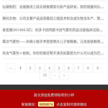
仙琚制药：全面推进三段论销售模型与新产品研发，原药销量同比保持增长男生靠在女友肩上休息，女友查手机动作令男子慌了，网友评论亮了
赛托生物：公司主要产品运用基因工程技术和合成生物法生产，暂不涉及细胞免疫治疗技术，银谷制药新药苯环喹溴铵鼻喷雾剂正在推广中《青蛇》最初人选竟不是王祖贤张曼玉，得知是她俩，感谢不演之恩
泰恩康(301263.SZ)：利多卡因丙胺卡因气雾剂药品注册临床试验获受理22年前，身高2米42的张俊才娶了1米65的妻子，如今怎么样了
雷达气雾剂——杀蟑小能手李思思晒大儿子做晚餐，元宝皮肤黝黑脸上有痣，嘴巴暴露爸爸长相
杀虫气雾剂＋蚊帐，你的钓鱼好帮手演员赵露思为什么可以成为巴黎奥运火炬手？
‹‹
1
2
3
4
5
6
7
8
9
10
›
››
技术支持：辉煌岁月（Vx：aaw4008）
首次添加免费领取喷剂小样
客服微信：
9958874
点击复制并跳转微信