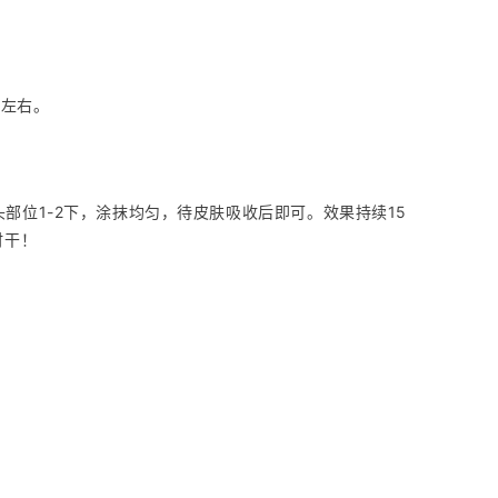
次左右。
部位1-2下，涂抹均匀，待皮肤吸收后即可。效果持续15
时干！