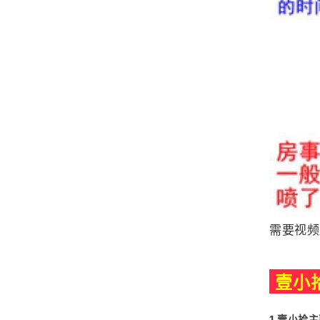
需要视频
壹小
1.壹小拾