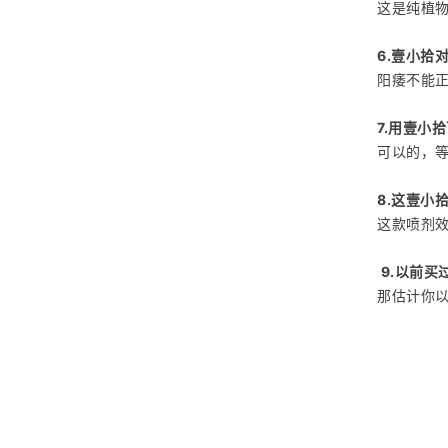
这是纯植
6.壹小拾
阳痿不能
7.用壹小
可以的，
8.这壹小
这款喷剂效
9.以前买
那估计你