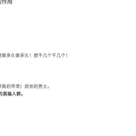
法作用
想做多久做多久！想干几个干几个！
导致的早泄）症状的男士。
的高端人群。