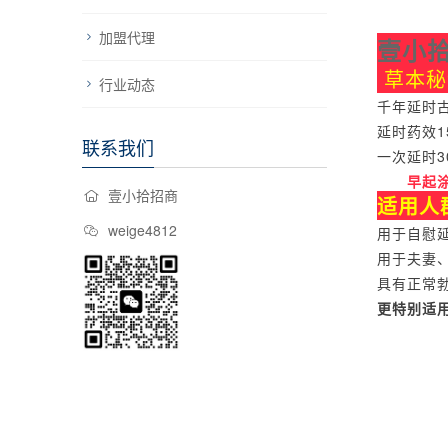
加盟代理
壹小
草本秘
行业动态
千年延时
延时药效
联系我们
一次延时3
早起
壹小拾招商
适用人
weige4812
用于自慰
用于夫妻
具有正常
更特别适