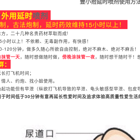
壹小拾延时喷剂使用方
拾
外用延时
喷剂
制，古法炮制，延时药效维持15小时以上！
古方，二十几种名贵药材萃取而成!
15小时以上！不依赖、无毒副作用，有快感！
0-120分钟，做多久随心所欲自由控制，绝对不麻木、绝对不麻舌！
涂抹管一天
，随时想做随时做，
傍晚涂抹管一夜
，随时想干随时干！
群：
延长打飞机时间；
、情人、约炮、找小姐使用。
勃起功能但有早泄（纵欲打飞机导致的早泄、龟头敏感型早泄、包皮
用于时间低于30分钟有意再延长性爱时间及追求体验高质量性爱生活