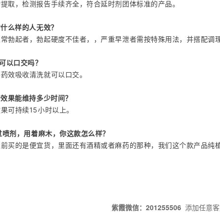
物提取，检测报告手续齐全，符合延时剂团体标准的产品。
对什么样的人无效？
正常勃起者，勃起硬度不佳者，，严重早泄者需按特殊用法，并搭配调
拾可以口交吗？
等药效吸收清洗就可以口交。
拾效果能维持多少时间？
果可持续15小时以上。
过喷剂，用着麻木，你这款怎么样？
以前买的是便宜货，里面还有酒精或者麻药的那种，我们这个款产品纯
紫霞微信：201255506
添加任意客