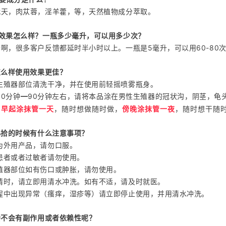
戟天，肉苁蓉，淫羊藿，等，天然植物成分萃取。
拾效果怎么样？一瓶多少毫升，可以用多少次？
啊，很多客户反馈都延时半小时以上。一瓶是5毫升，可以用60-80
怎么样使用效果更佳？
生殖器部位清洗干净，并在使用前轻摇喷雾瓶身。
0分钟━90分钟左右，请将本品涂在男性生殖器的冠状沟，阴茎，龟头
早起涂抹管一天
，随时想做随时做，
傍晚涂抹管一夜
，随时想干随
，
小拾的时候有什么注意事项？
为外用产品，请勿口服。
患者或者过敏者请勿使用。
殖器部位如有伤口或肿胀，请勿使用。
睛时，请立即用清水冲洗。如有不适，请及时就医。
程中出现异常（瘙痒，湿疹等）请立即停止使用，并用清水冲洗。
会不会有副作用或者依赖性呢？