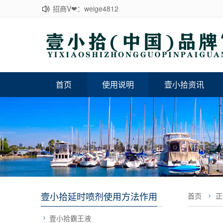
招商V❤：weige4812
首页
使用说明
壹小拾资讯
壹小拾延时喷剂使用方法作用
首页
正
壹小拾霸王液