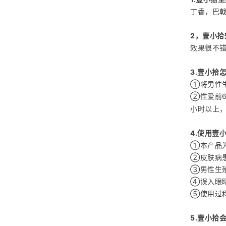
丁香，巴
2，壹小
效果很不错
3.壹小拾
①将男性
②性爱前6
小时以上
4.使用壹
①本产品
②皮肤病
③男性生
④误入眼
⑤使用过
5.壹小拾