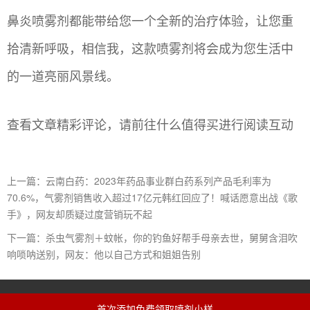
鼻炎喷雾剂都能带给您一个全新的治疗体验，让您重
拾清新呼吸，相信我，这款喷雾剂将会成为您生活中
的一道亮丽风景线。
查看文章精彩评论，请前往什么值得买进行阅读互动
上一篇：云南白药：2023年药品事业群白药系列产品毛利率为
70.6%，气雾剂销售收入超过17亿元韩红回应了！喊话愿意出战《歌
手》，网友却质疑过度营销玩不起
下一篇：杀虫气雾剂＋蚊帐，你的钓鱼好帮手母亲去世，舅舅含泪吹
响唢呐送别，网友：他以自己方式和姐姐告别
技术支持：辉煌岁月（Vx：aaw4008）
首次添加免费领取喷剂小样