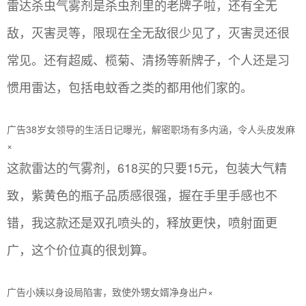
雷达杀虫气雾剂是杀虫剂里的老牌子啦，还有全无
敌，灭害灵等，限现在全无敌很少见了，灭害灵还很
常见。还有超威、榄菊、清扬等新牌子，个人还是习
惯用雷达，包括电蚊香之类的都用他们家的。
广告38岁女领导的生活日记曝光，解密职场有多内涵，令人头皮发麻
×
这款雷达的气雾剂，618买的只要15元，包装大气精
致，紫黄色的瓶子品质感很强，握在手里手感也不
错，我这款还是双孔喷头的，释放更快，喷射面更
广，这个价位真的很划算。
广告小姨以身设局陷害，致使外甥女婿净身出户×