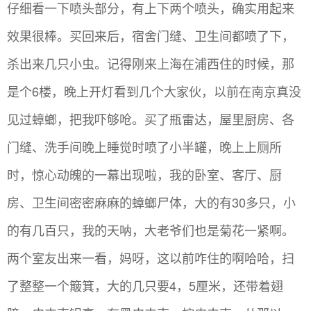
仔细看一下喷头部分，有上下两个喷头，确实用起来
效果很棒。买回来后，宿舍门缝、卫生间都喷了下，
杀出来几只小虫。记得刚来上海在浦西住的时候，那
是个6楼，晚上开灯看到几个大家伙，以前在南京真没
见过蟑螂，把我吓够呛。买了瓶雷达，屋里厨房、各
门缝、洗手间晚上睡觉时喷了小半罐，晚上上厕所
时，惊心动魄的一幕出现啦，我的卧室、客厅、厨
房、卫生间密密麻麻的蟑螂尸体，大的有30多只，小
的有几百只，我的天呐，大老爷们也是菊花一紧啊。
两个室友出来一看，妈呀，这以前咋住的啊哈哈，扫
了整整一个簸箕，大的几只要4，5厘米，还带着翅