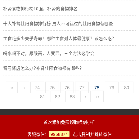
补肾食物排行榜10强，补肾的食物排名
十大补肾壮阳食物排行榜 男人不可错过的壮阳食物有哪些
主食吃多少关乎寿命！哪种主食对人体最健康？该怎么吃？
喝水喝不对，尿酸高，人受罪，三个方法必学会
肾亏肾虚怎么办?补肾壮阳食物都有哪些？
‹‹
‹
74
75
76
77
78
79
80
81
82
83
›
››
技术支持：辉煌岁月（Vx：aaw4008）
首次添加免费领取喷剂小样
客服微信：
9958874
点击复制并跳转微信